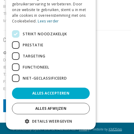
gebruikerservaring te verbeteren. Door
Borstafdeling
onze website te gebruiken, stemt u in met
Thuiszorg- en comfortartikelen
alle cookies in overeenstemming met ons
Meettoestellen
Cookiebeleid.
Lees verder
STRIKT NOODZAKELIJK
Contact
PRESTATIE
OrthoShop Sijsele
TARGETING
Dorpsstraat 106
8340 Sijsele - Damme
FUNCTIONEEL
T:
+32 50/35 70 07
NIET-GECLASSIFICEERD
F: +32(0)50 35 70 44
E:
orthoshopsijsele@hotmail.com
ALLES ACCEPTEREN
ALLES AFWIJZEN
DETAILS WEERGEVEN
© OrthoShop Sijsele / BTW BE 0432.685.722 /
Privacy
/ Website by
KMOSites