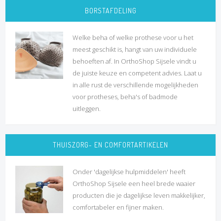
BORSTAFDELING
Welke beha of welke prothese voor u het
meest geschikt is, hangt van uw individuele
behoeften af. In OrthoShop Sijsele vindt u
de juiste keuze en competent advies. Laat u
in alle rust de verschillende mogelijkheden
voor protheses, beha's of badmode
uitleggen.
THUISZORG- EN COMFORTARTIKELEN
Onder 'dagelijkse hulpmiddelen' heeft
OrthoShop Sijsele een heel brede waaier
producten die je dagelijkse leven makkelijker,
comfortabeler en fijner maken.