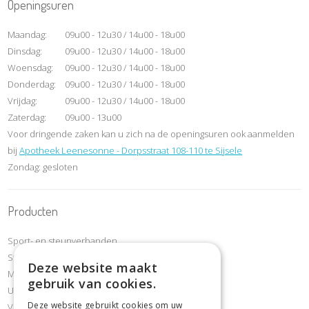
Openingsuren
Maandag:
09u00 - 12u30 / 14u00 - 18u00
Dinsdag:
09u00 - 12u30 / 14u00 - 18u00
Woensdag:
09u00 - 12u30 / 14u00 - 18u00
Donderdag:
09u00 - 12u30 / 14u00 - 18u00
Vrijdag:
09u00 - 12u30 / 14u00 - 18u00
Zaterdag:
09u00 - 13u00
Voor dringende zaken kan u zich na de openingsuren ook aanmelden
bij
Apotheek Leenesonne - Dorpsstraat 108-110 te Sijsele
Zondag: gesloten
Producten
Sport- en steunverbanden
Steunkousen compressiekousen
Deze website maakt
Mobiliteit & revalidatie
gebruik van cookies.
Urineverliesartikelen
Deze website gebruikt cookies om uw
Voet- en schoenafdeling