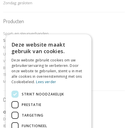
Zondag: gesloten
Producten
Sport- en steunverbanden
Steunkousen compressiekousen
Deze website maakt
Mobiliteit & revalidatie
gebruik van cookies.
Urineverliesartikelen
Deze website gebruikt cookies om uw
Voet- en schoenafdeling
gebruikerservaring te verbeteren. Door
Borstafdeling
onze website te gebruiken, stemt u in met
Thuiszorg- en comfortartikelen
alle cookies in overeenstemming met ons
Meettoestellen
Cookiebeleid.
Lees verder
STRIKT NOODZAKELIJK
Contact
PRESTATIE
OrthoShop Sijsele
TARGETING
Dorpsstraat 106
8340 Sijsele - Damme
FUNCTIONEEL