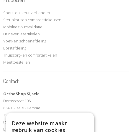
Producten
Sport- en steunverbanden
Steunkousen compressiekousen
Mobiliteit & revalidatie
Urineverliesartikelen
Voet- en schoenafdeling
Borstafdeling
Thuiszorg- en comfortartikelen
Meettoestellen
Contact
OrthoShop Sijsele
Dorpsstraat 106
8340 Sijsele - Damme
T:
+32 50/35 70 07
F: +32(0)50 35 70 44
Deze website maakt
E:
orthoshopsijsele@hotmail.com
gebruik van cookies.