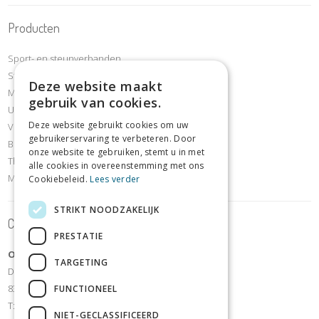
Producten
Sport- en steunverbanden
Steunkousen compressiekousen
Deze website maakt
Mobiliteit & revalidatie
gebruik van cookies.
Urineverliesartikelen
Deze website gebruikt cookies om uw
Voet- en schoenafdeling
gebruikerservaring te verbeteren. Door
Borstafdeling
onze website te gebruiken, stemt u in met
Thuiszorg- en comfortartikelen
alle cookies in overeenstemming met ons
Meettoestellen
Cookiebeleid.
Lees verder
STRIKT NOODZAKELIJK
Contact
PRESTATIE
OrthoShop Sijsele
TARGETING
Dorpsstraat 106
8340 Sijsele - Damme
FUNCTIONEEL
T:
+32 50/35 70 07
NIET-GECLASSIFICEERD