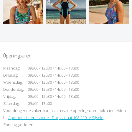
Openingsuren
Maandag:
09u00 - 12u30 / 14u00 - 18u00
Dinsdag:
09u00 - 12u30 / 14u00 - 18u00
Woensdag:
09u00 - 12u30 / 14u00 - 18u00
Donderdag:
09u00 - 12u30 / 14u00 - 18u00
Vrijdag:
09u00 - 12u30 / 14u00 - 18u00
Zaterdag:
09u00 - 13u00
Voor dringende zaken kan u zich na de openingsuren ook aanmelden
bij
Apotheek Leenesonne - Dorpsstraat 108-110 te Sijsele
Zondag: gesloten