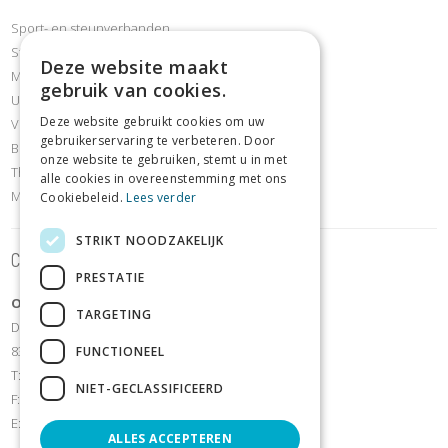
Sport- en steunverbanden
Steunkousen compressiekousen
Deze website maakt
Mobiliteit & revalidatie
gebruik van cookies.
Urineverliesartikelen
Deze website gebruikt cookies om uw
Voet- en schoenafdeling
gebruikerservaring te verbeteren. Door
Borstafdeling
onze website te gebruiken, stemt u in met
Thuiszorg- en comfortartikelen
alle cookies in overeenstemming met ons
Meettoestellen
Cookiebeleid.
Lees verder
STRIKT NOODZAKELIJK
Contact
PRESTATIE
OrthoShop Sijsele
TARGETING
Dorpsstraat 106
8340 Sijsele - Damme
FUNCTIONEEL
T:
+32 50/35 70 07
NIET-GECLASSIFICEERD
F: +32(0)50 35 70 44
E:
orthoshopsijsele@hotmail.com
ALLES ACCEPTEREN