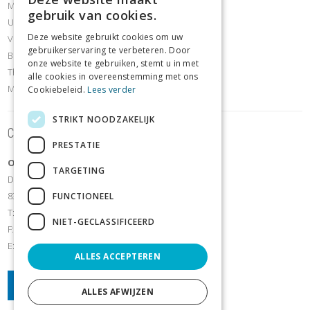
Mobiliteit & revalidatie
gebruik van cookies.
Urineverliesartikelen
Deze website gebruikt cookies om uw
Voet- en schoenafdeling
gebruikerservaring te verbeteren. Door
Borstafdeling
onze website te gebruiken, stemt u in met
Thuiszorg- en comfortartikelen
alle cookies in overeenstemming met ons
Meettoestellen
Cookiebeleid.
Lees verder
STRIKT NOODZAKELIJK
Contact
PRESTATIE
OrthoShop Sijsele
TARGETING
Dorpsstraat 106
8340 Sijsele - Damme
FUNCTIONEEL
T:
+32 50/35 70 07
NIET-GECLASSIFICEERD
F: +32(0)50 35 70 44
E:
orthoshopsijsele@hotmail.com
ALLES ACCEPTEREN
ALLES AFWIJZEN