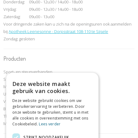
Donderdag:
09u00 - 12u30 / 14u00 - 18u00
Vrijdag:
09u00 - 12u30 / 14u00 - 18u00
Zaterdag:
09u00 - 13u00
Voor dringende zaken kan u zich na de openingsuren ook aanmelden
bij
Apotheek Leenesonne - Dorpsstraat 108-110 te Sijsele
Zondag: gesloten
Producten
Sport- en steunverbanden
Steunkousen compressiekousen
Deze website maakt
Mobiliteit & revalidatie
gebruik van cookies.
Urineverliesartikelen
Deze website gebruikt cookies om uw
Voet- en schoenafdeling
gebruikerservaring te verbeteren. Door
Borstafdeling
onze website te gebruiken, stemt u in met
Thuiszorg- en comfortartikelen
alle cookies in overeenstemming met ons
Meettoestellen
Cookiebeleid.
Lees verder
STRIKT NOODZAKELIJK